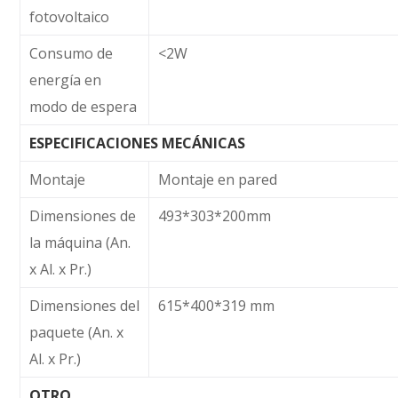
fotovoltaico
Consumo de
<2W
energía en
modo de espera
ESPECIFICACIONES MECÁNICAS
Montaje
Montaje en pared
Dimensiones de
493*303*200mm
la máquina (An.
x Al. x Pr.)
Dimensiones del
615*400*319 mm
paquete (An. x
Al. x Pr.)
OTRO