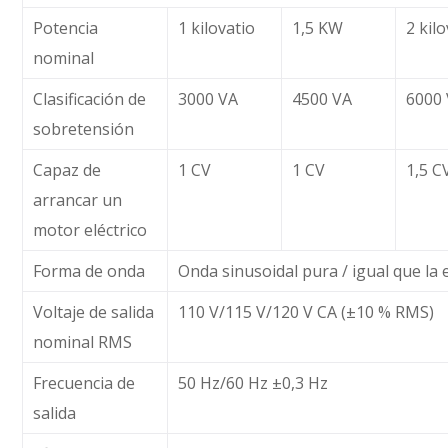
Potencia
1 kilovatio
1,5 KW
2 kil
nominal
Clasificación de
3000 VA
4500 VA
6000
sobretensión
Capaz de
1 CV
1 CV
1,5 C
arrancar un
motor eléctrico
Forma de onda
Onda sinusoidal pura / igual que la
Voltaje de salida
110 V/115 V/120 V CA (±10 % RMS)
nominal RMS
Frecuencia de
50 Hz/60 Hz ±0,3 Hz
salida