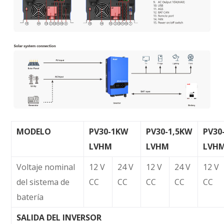
MODELO
PV30-1KW
PV30-1,5KW
PV30
LVHM
LVHM
LVH
Voltaje nominal
12 V
24 V
12 V
24 V
12 V
del sistema de
CC
CC
CC
CC
CC
batería
SALIDA DEL INVERSOR