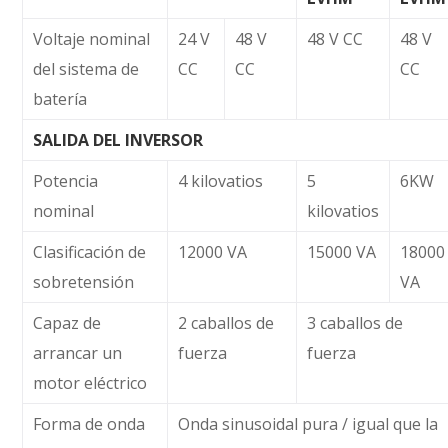
Voltaje nominal
24 V
48 V
48 V CC
48 V
del sistema de
CC
CC
CC
batería
SALIDA DEL INVERSOR
Potencia
4 kilovatios
5
6KW
nominal
kilovatios
Clasificación de
12000 VA
15000 VA
18000
sobretensión
VA
Capaz de
2 caballos de
3 caballos de
arrancar un
fuerza
fuerza
motor eléctrico
Forma de onda
Onda sinusoidal pura / igual que la